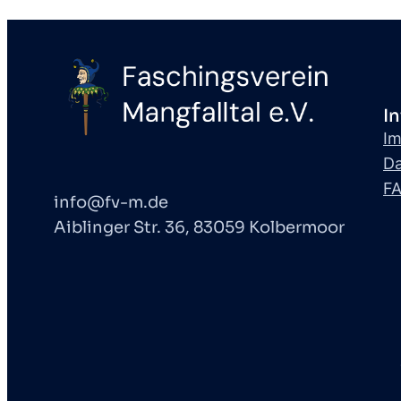
I
I
Da
F
info@fv-m.de
Aiblinger Str. 36, 83059 Kolbermoor