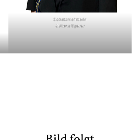
Schatzmeisterin
Juliane Egerer