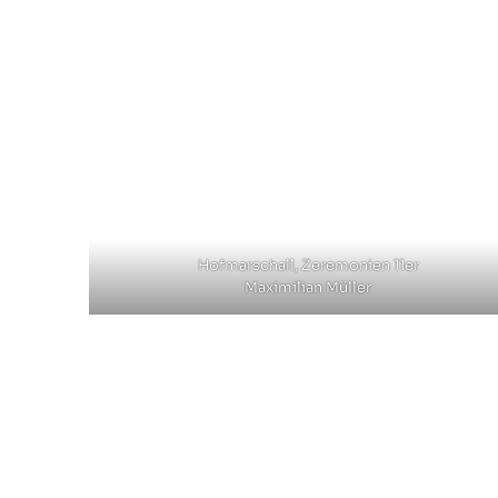
Hofmarschall, Zeremonien 11er
Maximilian Müller