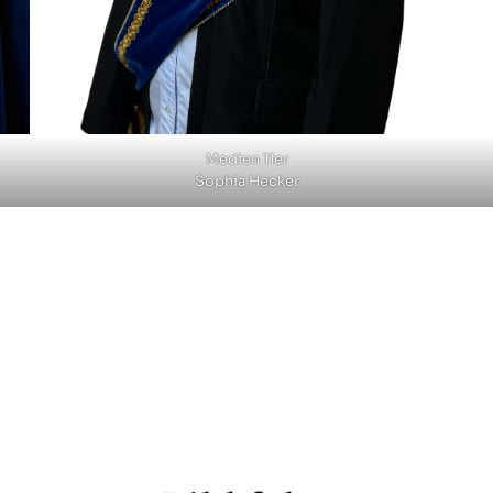
Medien 11er
Sophia Hecker